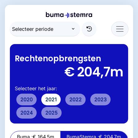
Rechtenopbrengsten
€ 204,7
m
Selecteer het jaar:
2020
2021
2022
2023
2024
2025
Buma :
€ 164,5
m
BumaStemra :
€ 204,7
m