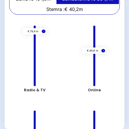
Stemra :
€ 40,2
m
Radio & TV
Online
€ 79,4 m
€ 