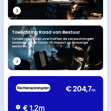
Toelichting Raad van Bestuur
Totale resultaten overtreffen de verwachtingen
ondanks grote Covid-19 impact op sommige
sectoren
€ 204,7
Rechtenopbrengsten
m
€ 1,2
m