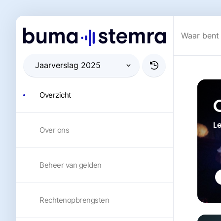
Overzicht
L
Over ons
Beheer van gelden
Rechtenopbrengsten