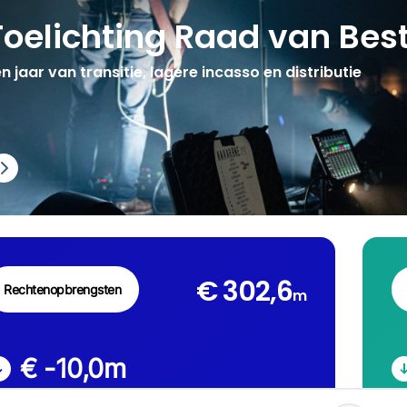
Toelichting Raad van Bes
n jaar van transitie, lagere incasso en distributie
€ 302,6
Rechtenopbrengsten
m
€ -10,0
m