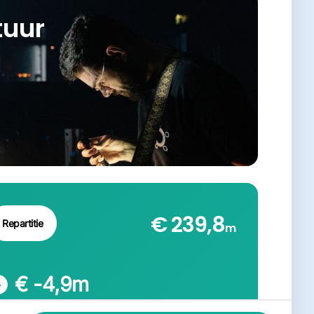
tuur
€ 239,8
Repartitie
m
€ -4,9
m