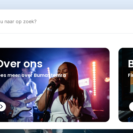
Over ons
ees meer over BumaStemra
Fi