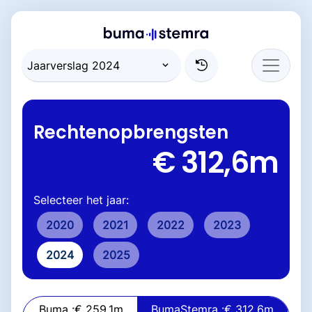
Rechtenopbrengsten
€ 312,6
m
Selecteer het jaar:
2020
2021
2022
2023
2024
2025
Buma :
€ 259,1
m
BumaStemra :
€ 312,6
m