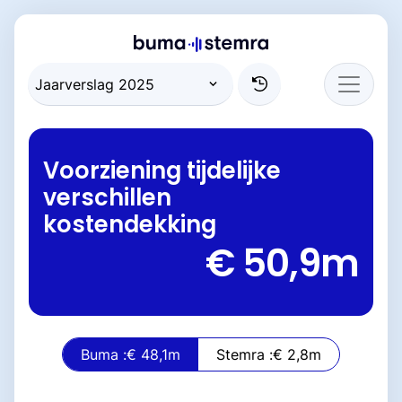
Voorziening tijdelijke
verschillen
kostendekking
€ 50,9
m
Buma :
€ 48,1
m
Stemra :
€ 2,8
m