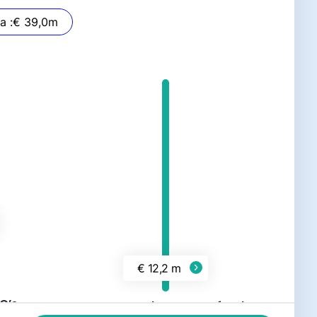
Stemra :
€ 39,0
m
€ 12,2 m
O’s
Toegevoegd aan SoCu fonds