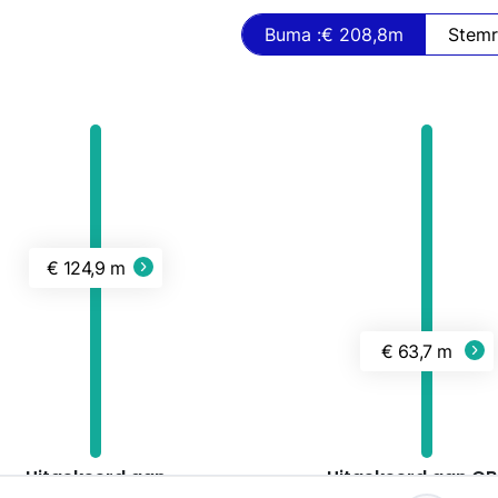
Buma :
€ 208,8
m
€ 124,9 m
€ 63,7 m
Uitgekeerd aan
Uitgekeerd aan CB