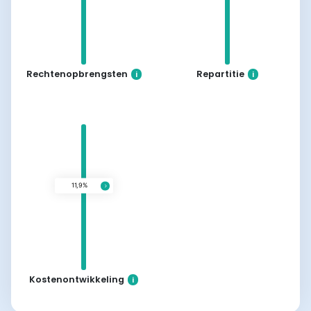
Rechtenopbrengsten
Repartitie
i
i
11,8%
Kostenontwikkeling
i