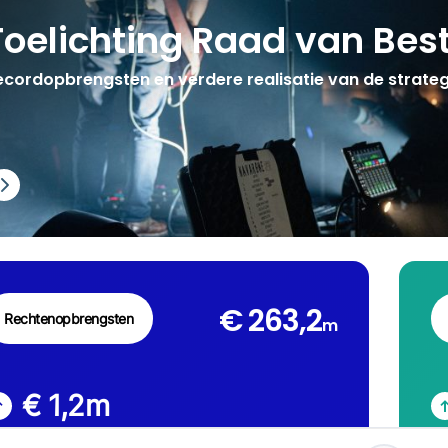
Toelichting Raad van Bes
ecordopbrengsten en verdere realisatie van de strategi
€ 263,2
Rechtenopbrengsten
m
€ 1,2
m