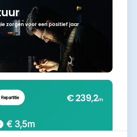
tuur
e zorgen voor een positief jaar
€ 239,2
Repartitie
m
€ 3,5
m