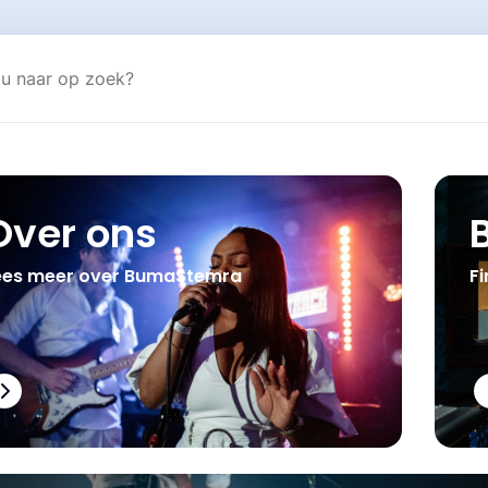
Over ons
ees meer over BumaStemra
Fi