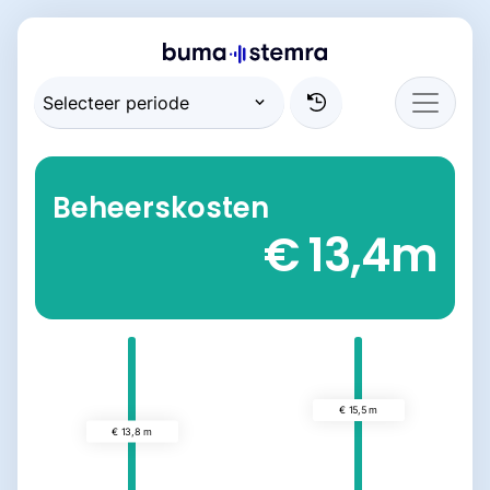
Beheerskosten
€ 13,4
m