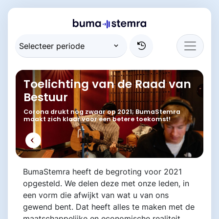
Toelichting van de Raad van
Bestuur
Corona drukt nog zwaar op 2021; BumaStemra
maakt zich klaar voor een betere toekomst!
BumaStemra heeft de begroting voor 2021
opgesteld. We delen deze met onze leden, in
een vorm die afwijkt van wat u van ons
gewend bent. Dat heeft alles te maken met de
maatschappelijke en economische realiteit