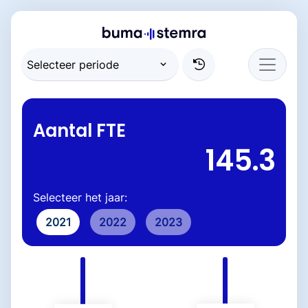
Aantal FTE
145.3
Selecteer het jaar:
2021
2022
2023