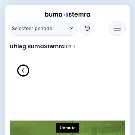
Uitleg BumaStemra
03:11