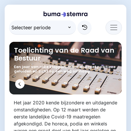
Toelichting van de Raad van
Bestuur
Een jaar van rake klappen, maar ook met positieve
geluiden en zicht op een weg omhoog
Het jaar 2020 kende bijzondere en uitdagende
omstandigheden. Op 12 maart werden de
eerste landelijke Covid-19 maatregelen
afgekondigd. De horeca, podia en winkels
waren een groot deel van het jaar gesloten en