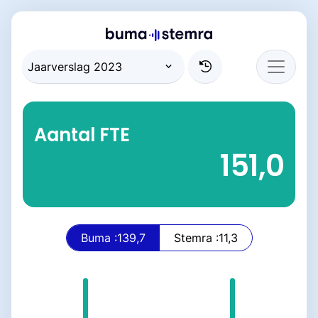
Aantal FTE
151,0
Buma :139,7
Stemra :11,3