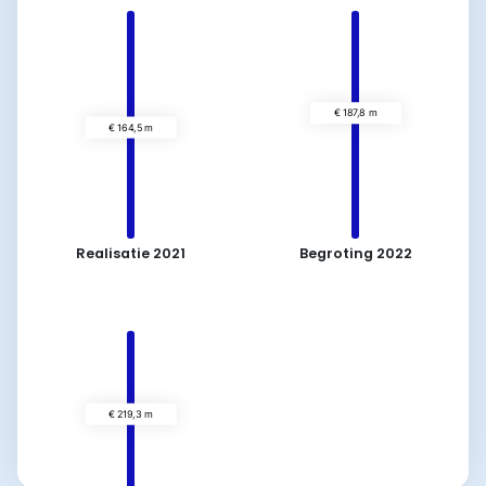
Realisatie 2021
Begroting 2022
€
€ 164,5 m