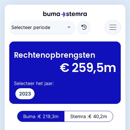
Rechtenopbrengsten
€ 259,5
m
Selecteer het jaar:
2023
Buma :
€ 219,3
m
Stemra :
€ 40,2
m