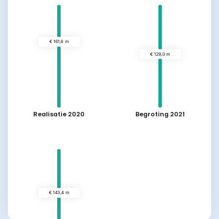
Realisatie 2020
Begroting 2021
€ 161,6 m
€