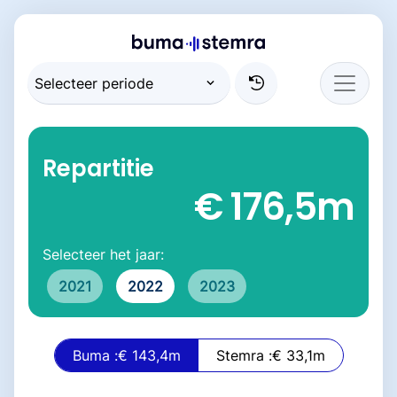
Repartitie
€ 176,5
m
Selecteer het jaar:
2021
2022
2023
Buma :
€ 143,4
m
Stemra :
€ 33,1
m