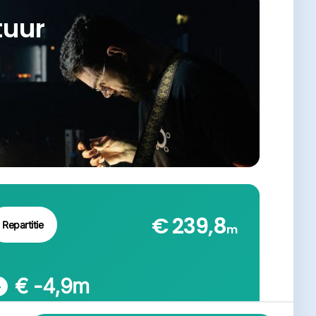
tuur
€ 239,8
Repartitie
m
€ -4,9
m