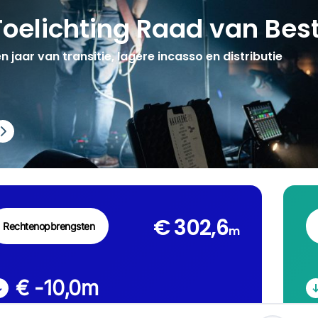
Toelichting Raad van Bes
n jaar van transitie, lagere incasso en distributie
€ 302,6
Rechtenopbrengsten
m
€ -10,0
m