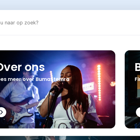
Over ons
ees meer over BumaStemra
Fi