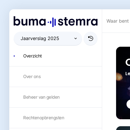
Overzicht
L
Over ons
Beheer van gelden
Rechtenopbrengsten