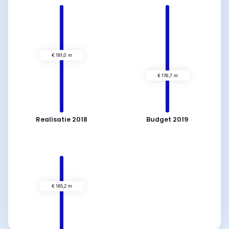
Realisatie 2018
Budget 2019
€ 181,0 m
€