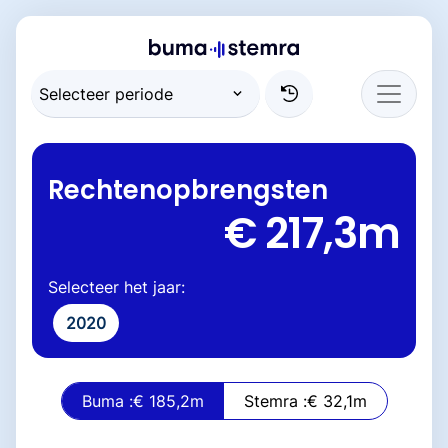
Rechtenopbrengsten
€ 217,3
m
Selecteer het jaar:
2020
Buma :
€ 185,2
m
Stemra :
€ 32,1
m